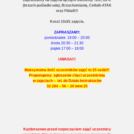
Zapraszamy na zajęcia łączące elementy TBC, BPU
(brzuch-pośladki-uda), Brzuchomianię, Cellulit-ATAK
oraz Fitball!!!
Koszt 10zł/1 zajęcia.
ZAPRASZAMY:
poniedziałek 19:00 – 20:00
środa 20:30 – 21:30
piątek 17:00 – 18:00
UWAGA!!!
Maksymalna ilość uczestników zajęć to 25 osób!!!
Proponujemy zgłoszenie chęci uczestnictwa
w zajęciach – tel. do Działu Instruktorów
32 284 – 56 – 20 wew 25
Każdorazowo przed rozpoczęciem zajęć uczestnicy