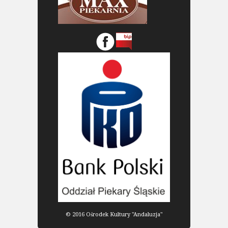
© 2016 Ośrodek Kultury "Andaluzja"