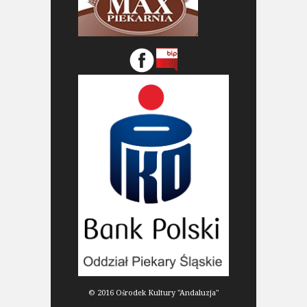
© 2016 Ośrodek Kultury "Andaluzja"