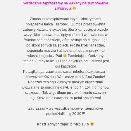
Serdecznie zapraszamy na wakacyjne zumbowanie
z Patrycją
Zumba to zainspirowane latynoskimi rytmami
połączenie tańca i aerobiku. Zumba przez świetną
zabawę kształtuje sylwetkę, dba o kondycję, a przede
wszystkim napawa nas optymizmem i wprawia nas w
świetne samopoczucie, które zostaje na długo, długo
po skończonych zajęciach. Proste kroki taneczne,
wspaniała muzyka i atmosfera mega imprezy – to
właśnie zajęcia z
Pati
Pamiętajcie! Godzinny
trening Zumby to aż 800 spalonych kalorii! Zumba jest
dla każdego!
Początkująca, zaawansowana, młodsza czy starsza –
nieważne! Każda z Was może chodzić na Zumbę!
Podczas treningu Zumby w naszym organizmie
wyzwalane są ogromne dawki endorfin czyli hormonów
szczęścia. Tak więc długo po zakończeniu ćwiczeń
będziesz zrelaksowana i w pełni szczęśliwa!
Zapraszamy we wszystkie lipcowe i sierpniowe
poniedziałki – g.20:30 !!!
Koszt jednych zajęć to tylko 10 zł