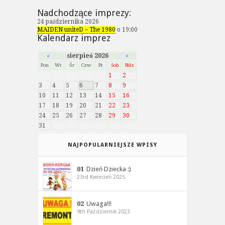
Nadchodzące imprezy:
24 października 2026
MAIDEN uniteD – The 1980
o 19:00
Kalendarz imprez
«
sierpień 2026
»
Pon
Wt
Śr
Czw
Pt
Sob
Ndz
1
2
3
4
5
6
7
8
9
10
11
12
13
14
15
16
17
18
19
20
21
22
23
24
25
26
27
28
29
30
31
NAJPOPULARNIEJSZE WPISY
01
Dzień Dziecka :)
23rd Kwiecień 2025
02
Uwaga!!!
9th Październik 2023