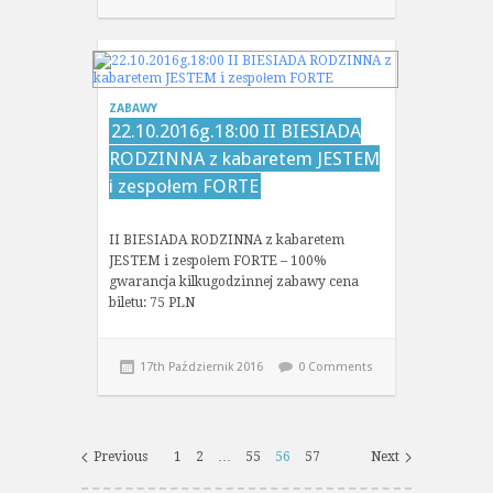
ZABAWY
22.10.2016g.18:00 II BIESIADA
RODZINNA z kabaretem JESTEM
i zespołem FORTE
II BIESIADA RODZINNA z kabaretem
JESTEM i zespołem FORTE – 100%
gwarancja kilkugodzinnej zabawy cena
biletu: 75 PLN
17th Październik 2016
0 Comments
Previous
1
2
…
55
56
57
Next