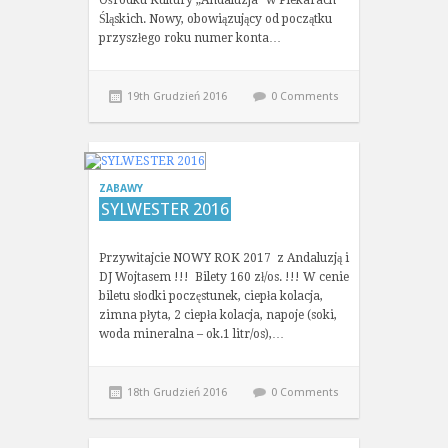
Ośrodku Kultury „Andaluzja” w Piekarach
Śląskich. Nowy, obowiązujący od początku
przyszłego roku numer konta…
19th Grudzień 2016
0 Comments
ZABAWY
SYLWESTER 2016
Przywitajcie NOWY ROK 2017 z Andaluzją i
DJ Wojtasem !!! Bilety 160 zł/os. !!! W cenie
biletu słodki poczęstunek, ciepła kolacja,
zimna płyta, 2 ciepła kolacja, napoje (soki,
woda mineralna – ok.1 litr/os),…
18th Grudzień 2016
0 Comments