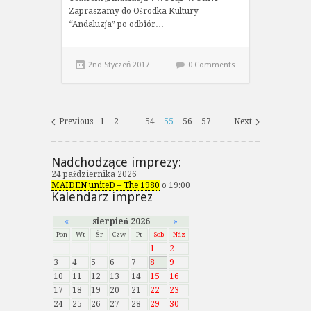
Zapraszamy do Ośrodka Kultury
“Andaluzja” po odbiór…
2nd Styczeń 2017
0 Comments
Previous
1
2
…
54
55
56
57
Next
Nadchodzące imprezy:
24 października 2026
MAIDEN uniteD – The 1980
o 19:00
Kalendarz imprez
«
sierpień 2026
»
Pon
Wt
Śr
Czw
Pt
Sob
Ndz
1
2
3
4
5
6
7
8
9
10
11
12
13
14
15
16
17
18
19
20
21
22
23
24
25
26
27
28
29
30