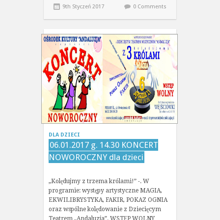
9th Styczeń 2017
0 Comments
DLA DZIECI
06.01.2017 g. 14.30 KONCERT
NOWOROCZNY dla dzieci
„Kolędujmy z trzema królami!” -. W
programie: występy artystyczne MAGIA,
EKWILIBRYSTYKA, FAKIR, POKAZ OGNIA
oraz wspólne kolędowanie z Dziecięcym
Teatrem „Andaluzja”. WSTĘP WOLNY