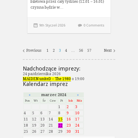
biletowa przez cały tydzień (12.01 – 16.01)
czynna będzie w…
9th Styczeń 2026
0 Comments
Previous
1
2
3
4
…
56
57
Next
Nadchodzące imprezy:
24 października 2026
MAIDEN uniteD – The 1980
o 19:00
Kalendarz imprez
«
marzec 2024
»
Pon
Wt
Śr
Czw
Pt
Sob
Ndz
1
2
3
4
5
6
7
8
9
10
11
12
13
14
15
16
17
18
19
20
21
22
23
24
25
26
27
28
29
30
31