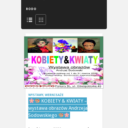
RODO
WYSTAWY, WERNISAŻE
KOBIETY & KWIATY –
wystawa obrazów Andrzeja
Sodowskiego