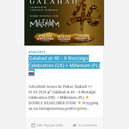
KONCERTY
Galahad at 40 – A Nostalgic
Celebration (UK) + Millenium (PL)
GALAHAD wraca do Piekar Śląskich !!!
01.03.2026
Galahad at 40 – A Nostalgic
Celebration (UK) + Millenium (PL)
DOUBLE HEADLINER TOUR!
Przygotuj
się na niezapomnianą podróż przez…
20th Styczeń 2026
0 Comments