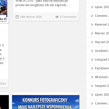
PUNCH LIVE – jako fani tej muzyki po
prostu nie mogliśmy ich nie zaprosić….
Lipiec 20
Czerwiec 
24th Marzec 2026
0 Comments
Kwiecień 
Marzec 2
Styczeń 2
! Z
a
Grudzień 
w
y I–
Listopad 
ym:
Październ
Wrzesień 
ents
Sierpień 
Lipiec 20
Czerwiec 