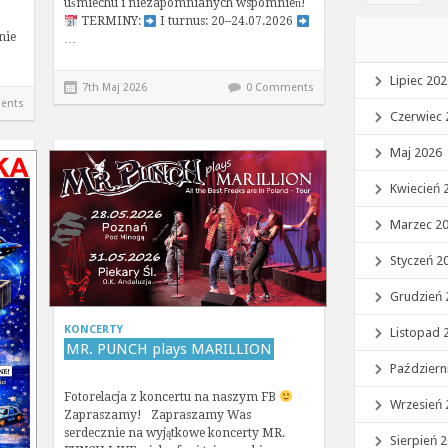
uśmiechu i niezapomnianych wspomnień!
TERMINY:
I turnus: 20–24.07.2026
nie
…
Lipiec 20
7th Maj 2026
0 Comments
ents
Czerwiec 
Maj 2026
Kwiecień 
Marzec 2
Styczeń 2
Grudzień 
KONCERTY
Listopad 
MR. PUNCH plays MARILLION
Październ
Fotorelacja z koncertu na naszym FB
Wrzesień 
Zapraszamy! Zapraszamy Was
serdecznie na wyjątkowe koncerty MR.
Sierpień 