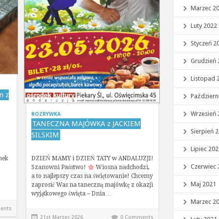
Marzec 2
Luty 2022
Styczeń 2
Grudzień 
Listopad 
m z
Październ
Wrzesień 
ROZRYWKA
TANECZNA MAJÓWKA z JACKIEM
Sierpień 
SILSKIM
Lipiec 20
nek
DZIEŃ MAMY i DZIEŃ TATY w ANDALUZJI!
Czerwiec 
Szanowni Państwo!
Wiosna nadchodzi,
a to najlepszy czas na świętowanie! Chcemy
Maj 2021
zaprosić Was na taneczną majówkę z okazji
wyjątkowego święta – Dnia…
Marzec 2
ents
21st Marzec 2026
0 Comments