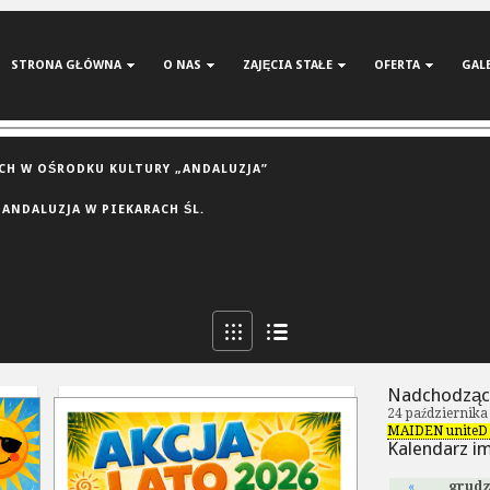
STRONA GŁÓWNA
O NAS
ZAJĘCIA STAŁE
OFERTA
GAL
H W OŚRODKU KULTURY „ANDALUZJA”
 ANDALUZJA W PIEKARACH ŚL.
Nadchodząc
24 października
MAIDEN uniteD 
Kalendarz i
«
grudz