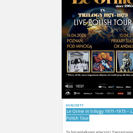
KONCERTY
Le Orme in trilogy 1971-1973 – L
Polish Tour
To był wyjątkowy wieczór! Zapraszam