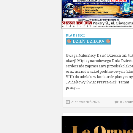
DLA DZIECI
DZIEŃ DZIECKA
Uwaga Milusińscy Dzień Dziecka tuż, tuż
okazji Międzynarodowego Dnia Dzieck
serdecznie zapraszamy przedszkolakó
oraz uczniów szkół podstawowych (klas
VIII) do udziału w konkursie plastyczn
„Pudełkowy Świat Przyszłości” Temat
pracy:…
21st Kwiecień 2026
0 Comm