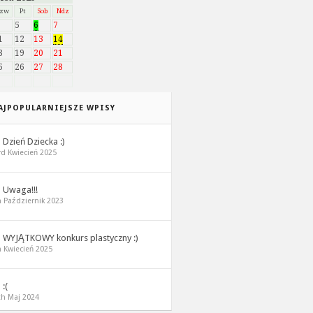
Czw
Pt
Sob
Ndz
5
6
7
1
12
13
14
8
19
20
21
5
26
27
28
AJPOPULARNIEJSZE WPISY
1
Dzień Dziecka :)
rd Kwiecień 2025
2
Uwaga!!!
h Październik 2023
3
WYJĄTKOWY konkurs plastyczny :)
h Kwiecień 2025
4
:(
th Maj 2024