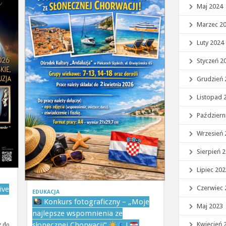
Maj 2024
Marzec 2
Luty 2024
Styczeń 2
Grudzień 
Listopad 
Październ
Wrzesień 
Sierpień 
Lipiec 20
Czerwiec 
ive
EDUKACJA
Konkurs fotograficzny – „Moje
Maj 2023
najlepsze wspomnienia ze
Kwiecień 
słonecznej Chorwacji”
!
y do