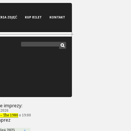
ERIA ZDJĘĆ
KUP BILET
KONTAKT
e imprezy:
 2026
– The 1980
o 19:00
mprez
ień 2025
»