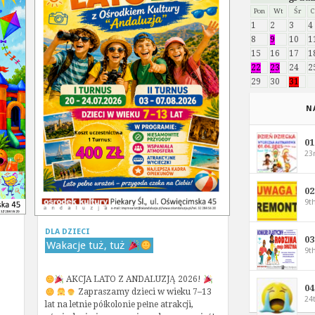
Pon
Wt
Śr
1
2
3
4
8
9
10
1
15
16
17
1
22
23
24
2
29
30
31
N
0
23
0
9t
DLA DZIECI
0
Wakacje tuż, tuż
9t
AKCJA LATO Z ANDALUZJĄ 2026!
0
Zapraszamy dzieci w wieku 7–13
24
lat na letnie półkolonie pełne atrakcji,